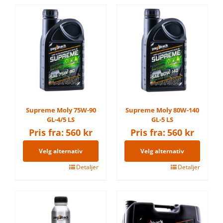
Supreme Moly 75W-90
Supreme Moly 80W-140
GL-4/5 LS
GL-5 LS
Pris fra:
560
kr
Pris fra:
560
kr
Velg alternativ
Velg alternativ
Dette
Detaljer
Dette
Detaljer
produktet
produktet
har
har
flere
flere