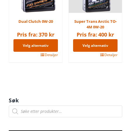
Dual Clutch 0W-20
Super Trans Arctic TO-
4M 0W-20
Pris fra:
370
kr
Pris fra:
400
kr
Velg alternativ
Velg alternativ
Dette
Detaljer
Dette
Detaljer
produktet
produktet
har
har
flere
flere
varianter.
varianter.
Alternativene
Alternativene
Søk
kan
kan
Products
search
velges
velges
på
på
produktsiden
produktsiden