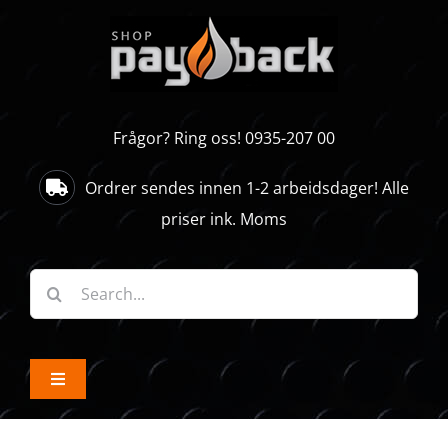
Skip
to
content
Frågor? Ring oss! 0935-207 00
Ordrer sendes innen 1-2 arbeidsdager! Alle
priser ink. Moms
Søk
etter:
Toggle
Navigation
ALLE PRODUKTER