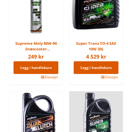
varianter.
varianter.
Alternativene
Alternativene
kan
kan
velges
velges
på
på
produktsiden
produktsiden
Supreme Moly 80W-90
Super Trans TO-4 SAE
Snøscooter
10W 20L
Kjedehusolje 300ml
249
kr
4 529
kr
Legg i handlekurv
Legg i handlekurv
Detaljer
Detaljer