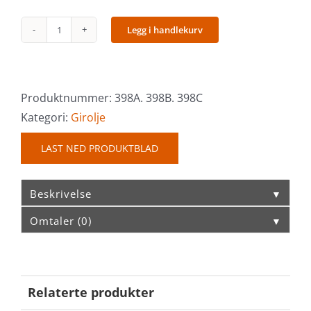
Legg i handlekurv
Twister
Multi-
ATF
Dexron
Produktnummer:
398A. 398B. 398C
VI
Kategori:
Girolje
(6)
LAST NED PRODUKTBLAD
antall
Beskrivelse
▼
Omtaler (0)
▼
Relaterte produkter