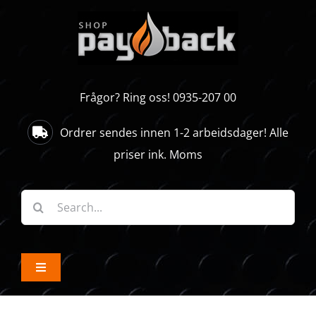
Skip
to
content
Frågor? Ring oss! 0935-207 00
Ordrer sendes innen 1-2 arbeidsdager! Alle
priser ink. Moms
Søk
etter:
Toggle
Navigation
ALLE PRODUKTER