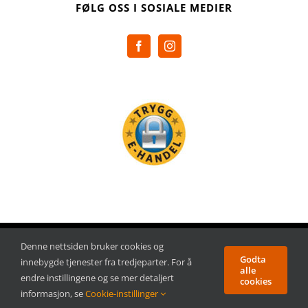
FØLG OSS I SOSIALE MEDIER
Copyright Payback AB | All rights reserved
Denne nettsiden bruker cookies og
Godta
innebygde tjenester fra tredjeparter. For å
alle
endre instillingene og se mer detaljert
cookies
Facebook
Instagram
informasjon, se
Cookie-instillinger