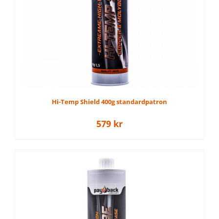
produktsiden
Hi-Temp Shield 400g standardpatron
579
kr