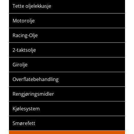
Tette oljelekkasje
Motorolje
Racing-Olje
2-taktsolje
Girolje
Overflatebehandling
Rengjøringsmidler
Kjølesystem
Smørefett