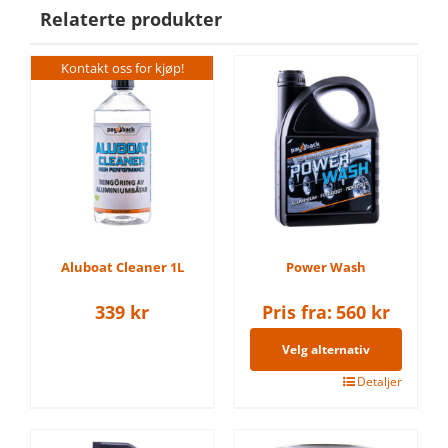
Relaterte produkter
Kontakt oss for kjøp!
Aluboat Cleaner 1L
Power Wash
339
kr
Pris fra:
560
kr
Velg alternativ
Dette
Detaljer
produktet
har