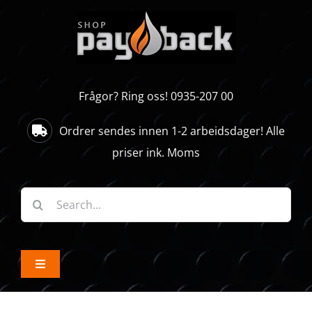
Skip
to
content
Frågor? Ring oss! 0935-207 00
Ordrer sendes innen 1-2 arbeidsdager! Alle
priser ink. Moms
Søk
etter:
Toggle
Navigation
ALLE PRODUKTER