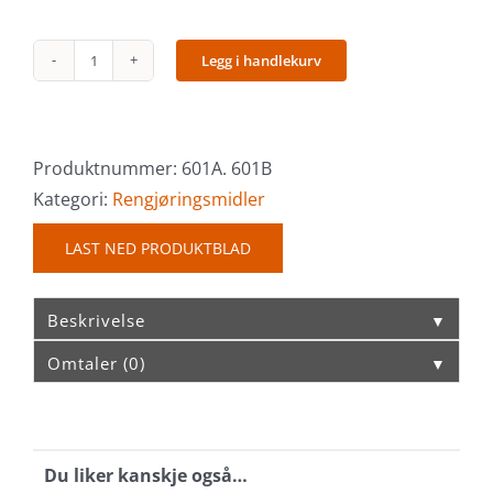
Legg i handlekurv
Power
Wipes
antall
Produktnummer:
601A. 601B
Kategori:
Rengjøringsmidler
LAST NED PRODUKTBLAD
Beskrivelse
▼
Omtaler (0)
▼
Du liker kanskje også…