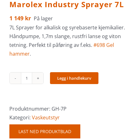
Marolex Industry Sprayer 7L
1 149
kr
På lager
7L Sprayer for alkalisk og syrebaserte kjemikalier.
Håndpumpe, 1,7m slange, rustfri lanse og viton
tetning. Perfekt til påføring av f.eks.
#698 Gel
hammer
.
Legg i handlekurv
Marolex
Industry
Sprayer
7L
Produktnummer:
GH-7P
antall
Kategori:
Vaskeutstyr
LAST NED PRODUKTBLAD