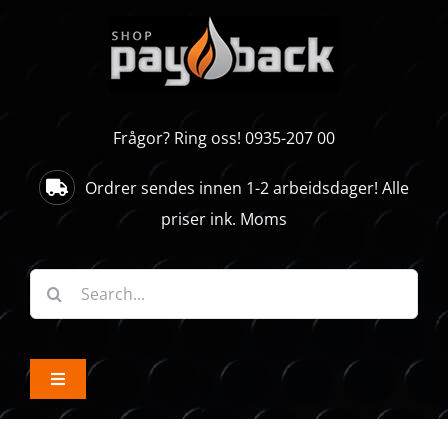
Skip
to
content
Frågor? Ring oss! 0935-207 00
Ordrer sendes innen 1-2 arbeidsdager! Alle
priser ink. Moms
Søk
etter:
Toggle
Navigation
ALLE PRODUKTER