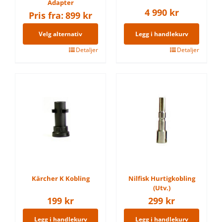
Adapter
4 990
kr
Pris fra:
899
kr
Velg alternativ
Legg i handlekurv
Dette
Detaljer
Detaljer
produktet
har
flere
varianter.
Alternativene
kan
velges
på
produktsiden
Kärcher K Kobling
Nilfisk Hurtigkobling
(Utv.)
199
kr
299
kr
Legg i handlekurv
Legg i handlekurv