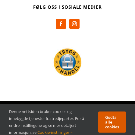
FØLG OSS I SOSIALE MEDIER
Copyright Payback AB | All rights reserved
Denne nettsiden bruker cookies og
Godta
innebygde tjenester fra tredjeparter. For å
alle
endre instillingene og se mer detaljert
cookies
Facebook
Instagram
informasjon, se
Cookie-instillinger