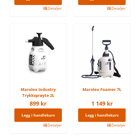
Detaljer
Detaljer
Marolex Industry
Marolex Foamer 7L
Trykksprøyte 2L
899
kr
1 149
kr
Legg i handlekurv
Legg i handlekurv
Detaljer
Detaljer