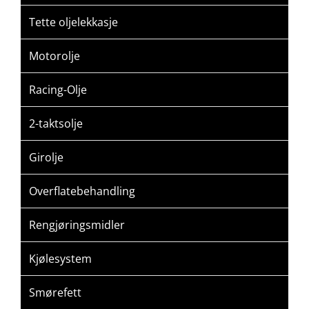
Tette oljelekkasje
Motorolje
Racing-Olje
2-taktsolje
Girolje
Overflatebehandling
Rengjøringsmidler
Kjølesystem
Smørefett