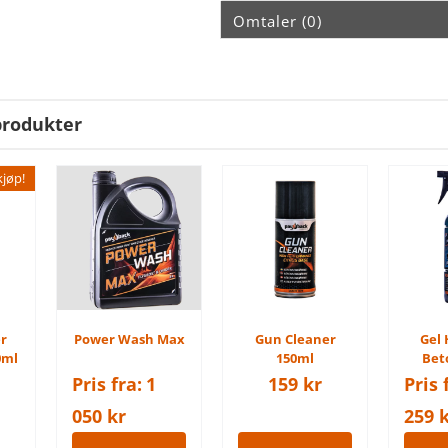
Omtaler (0)
produkter
kjøp!
r
Power Wash Max
Gun Cleaner
Gel
0ml
150ml
Bet
Pris fra:
1
159
kr
Pris 
050
kr
259