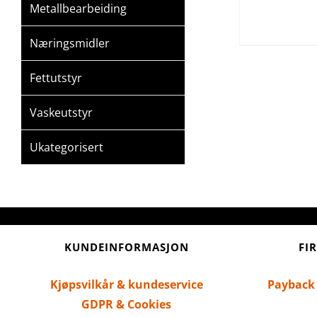
Metallbearbeiding
Næringsmidler
Fettutstyr
Vaskeutstyr
Ukategorisert
KUNDEINFORMASJON
FI
Kjøpsvilkår & kundeservice
Payback
GDPR & Cookies