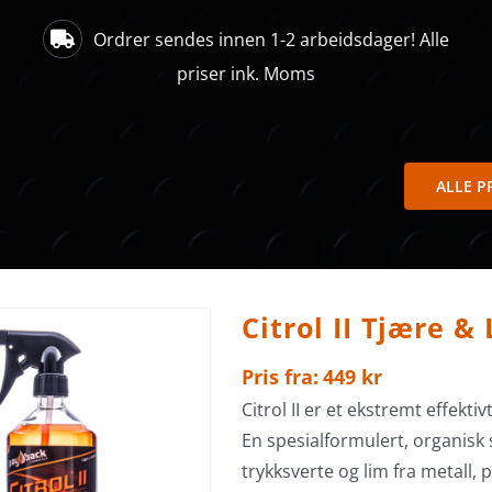
Ordrer sendes innen 1-2 arbeidsdager! Alle
priser ink. Moms
ALLE 
Citrol II Tjære &
Pris fra:
449
kr
Citrol II er et ekstremt effekt
En spesialformulert, organisk 
trykksverte og lim fra metall, 