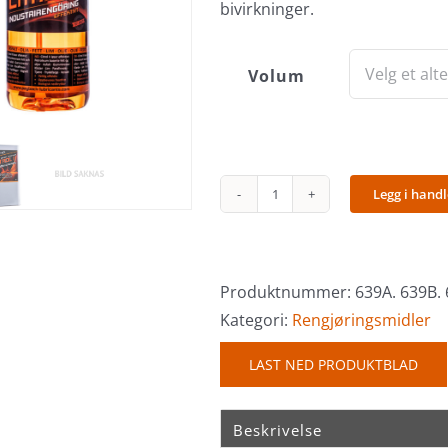
bivirkninger.
Volum
Legg i hand
Citrol
II
Tjære
&
Produktnummer:
639A. 639B.
Limløser
Kategori:
Rengjøringsmidler
antall
LAST NED PRODUKTBLAD
Beskrivelse