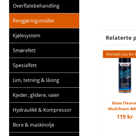
Overflatebehandling
Rengjøringsmidler
Kjølesystem
Relaterte 
Smørefett
Kontakt oss for 
Spesialfett
Lim, tetning & låsing
Kjeder, glidere, vaier
Glass Cleane
Multifoam 40
Hydraulikk & Kompressor
119
kr
Bore & maskinolje