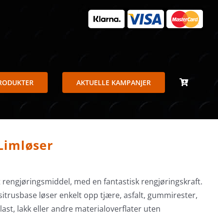
PRODUKTER
AKTUELLE KAMPANJER
 Limløser
ivt rengjøringsmiddel, med en fantastisk rengjøringskraft.
sitrusbase løser enkelt opp tjære, asfalt, gummirester,
plast, lakk eller andre materialoverflater uten