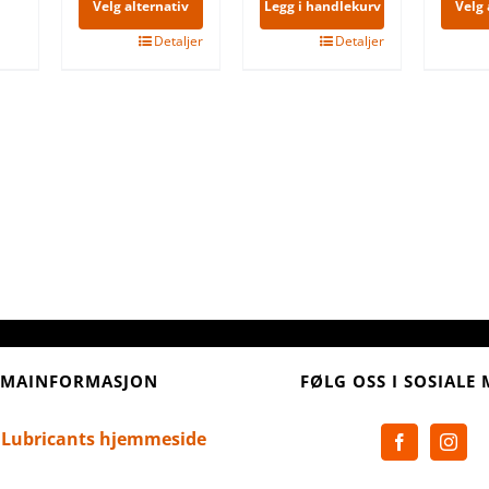
Velg alternativ
Legg i handlekurv
Velg 
Dette
Detaljer
Detaljer
produktet
har
flere
varianter.
Alternativene
kan
velges
på
produktsiden
RMAINFORMASJON
FØLG OSS I SOSIALE 
 Lubricants hjemmeside