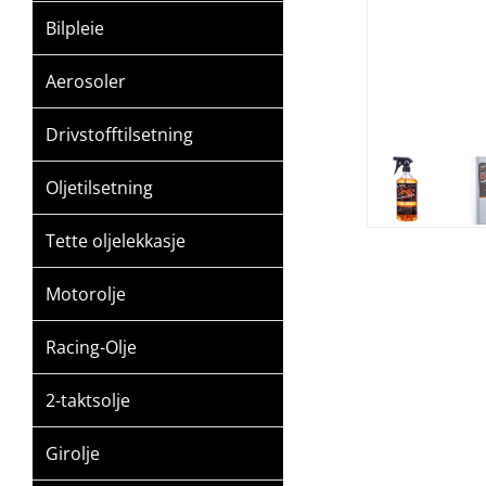
Bilpleie
Aerosoler
Drivstofftilsetning
Oljetilsetning
Tette oljelekkasje
Motorolje
Racing-Olje
2-taktsolje
Girolje