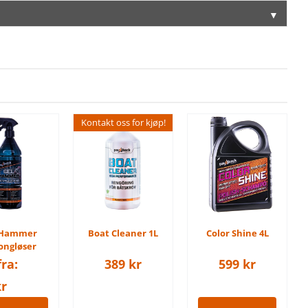
▼
Kontakt oss for kjøp!
 Hammer
Boat Cleaner 1L
Color Shine 4L
ongløser
fra:
389
kr
599
kr
kr