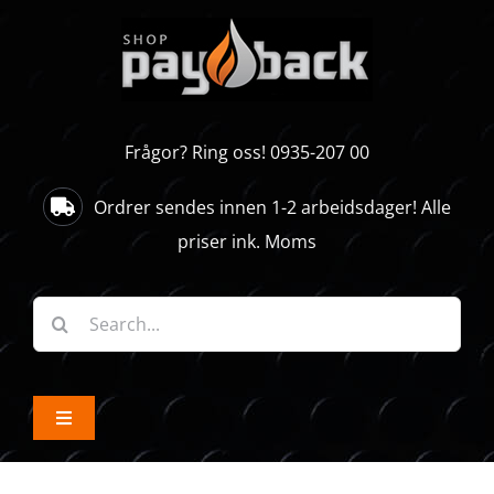
Skip
to
content
Frågor? Ring oss! 0935-207 00
Ordrer sendes innen 1-2 arbeidsdager! Alle
priser ink. Moms
Søk
etter:
Toggle
Navigation
ALLE PRODUKTER