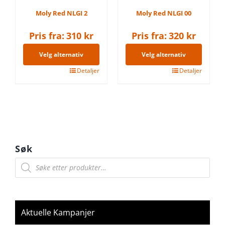
produktsiden
produktsiden
Moly Red NLGI 2
Moly Red NLGI 00
Pris fra:
310
kr
Pris fra:
320
kr
Velg alternativ
Velg alternativ
Dette
Detaljer
Dette
Detaljer
produktet
produktet
har
har
flere
flere
varianter.
varianter.
Alternativene
Alternativene
Søk
kan
kan
Products
search
velges
velges
på
på
produktsiden
produktsiden
Aktuelle Kampanjer