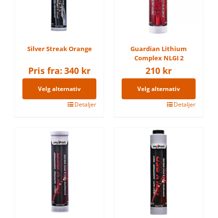
kan
velges
på
produktsiden
Silver Streak Orange
Guardian Lithium
Complex NLGI 2
Pris fra:
340
kr
210
kr
Velg alternativ
Velg alternativ
Dette
Detaljer
Dette
Detaljer
produktet
produktet
har
har
flere
flere
varianter.
varianter.
Alternativene
Alternativene
kan
kan
velges
velges
på
på