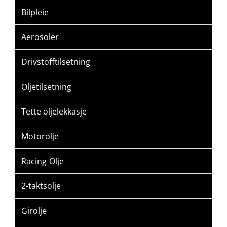
Bilpleie
Aerosoler
Drivstofftilsetning
Oljetilsetning
Tette oljelekkasje
Motorolje
Racing-Olje
2-taktsolje
Girolje