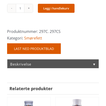
Legg i handlekurv
Bio
Synth
EP
antall
Produktnummer:
297C. 297CS
Kategori:
Smørefett
LAST NED PRODUKTBLAD
Beskrivelse
▼
Relaterte produkter