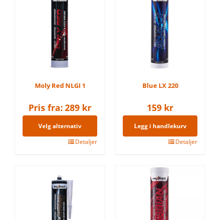
Moly Red NLGI 1
Blue LX 220
Pris fra:
289
kr
159
kr
Velg alternativ
Legg i handlekurv
Dette
Detaljer
Detaljer
produktet
har
flere
varianter.
Alternativene